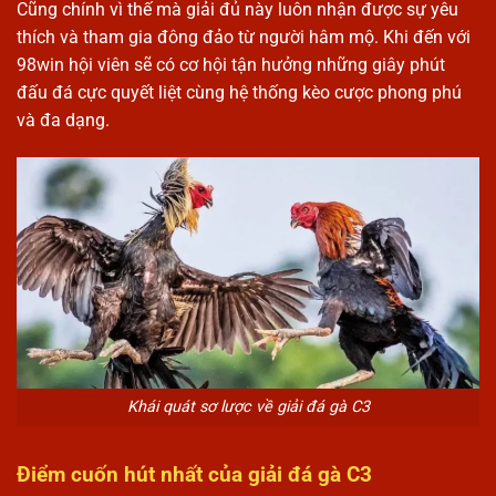
Cũng chính vì thế mà giải đủ này luôn nhận được sự yêu
thích và tham gia đông đảo từ người hâm mộ. Khi đến với
98win hội viên sẽ có cơ hội tận hưởng những giây phút
đấu đá cực quyết liệt cùng hệ thống kèo cược phong phú
và đa dạng.
Khái quát sơ lược về giải đá gà C3
Điểm cuốn hút nhất của giải đá gà C3