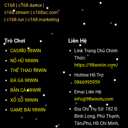
C168
|
c168.dance
|
c168.stream
|
c168ac.com
|
c168.run
|
c168.marketing
Trò Chơi
Liên Hệ
CASINO 98WIN
Link Trang Chủ Chính
Thức:
NỔ HŨ 98WIN
https://98winiin.com/
THỂ THAO 98WIN
Hotline Hỗ Trợ:
ĐÁ GÀ 98WIN
0866995959
BẮN CÁ 98WIN
Emai Liên Hệ:
info@98winiin.com
XỔ SỐ 98WIN
Địa Chỉ Trụ Sở: 182 Đ.
GAME BÀI 98WIN
Bình Long, Phú Thạnh,
Tân Phú, Hồ Chí Minh,